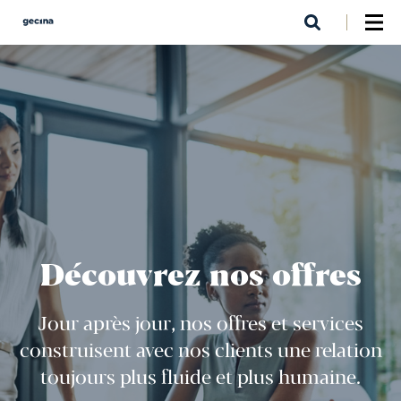
Aller
au
contenu
principal
Découvrez nos offres
Jour après jour, nos offres et services
construisent avec nos clients une relation
toujours plus fluide et plus humaine.