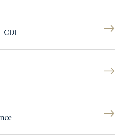
- CDI
ance