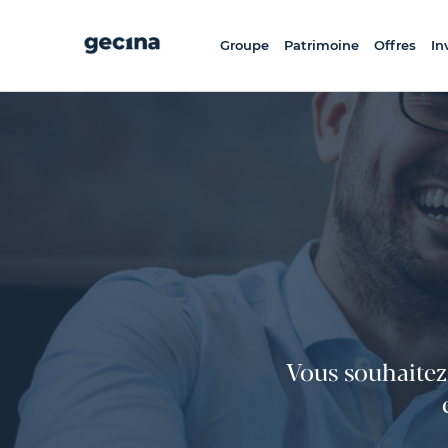
Aller
au
contenu
principal
Groupe
Patrimoine
Offres
In
Vous souhaitez