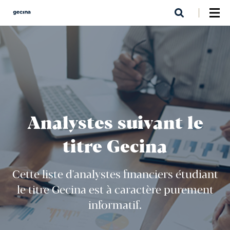
Aller
au
contenu
principal
Analystes suivant le
titre Gecina
Cette liste d'analystes financiers étudiant
le titre Gecina est à caractère purement
informatif.