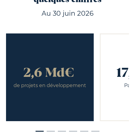
quelques chiffres
Au 30 juin 2026
2,6 Md€
17
de projets en développement
Patr