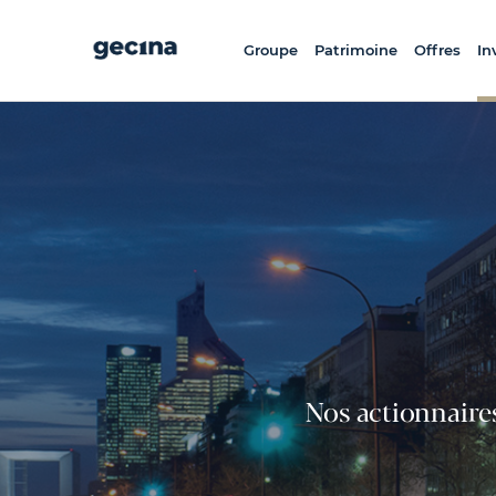
Aller
au
contenu
principal
Groupe
Patrimoine
Offres
In
Nos actionnaires