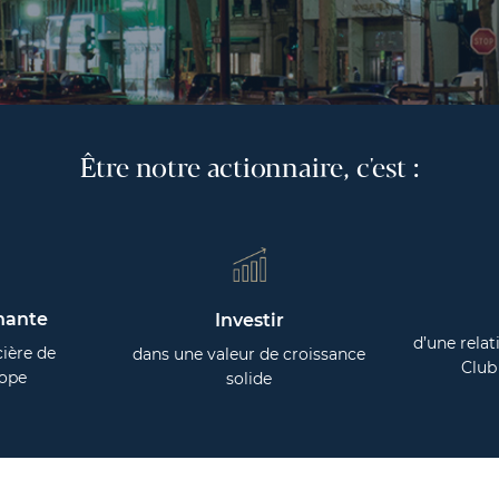
Être notre actionnaire, c'est :
enante
Investir
d’une relat
cière de
dans une valeur de croissance
Club
rope
solide