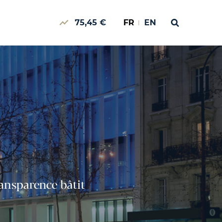
75,45 €
FR
EN
ransparence bâtit