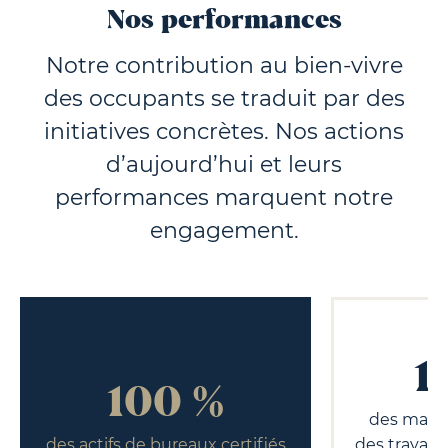
Nos performances
Notre contribution au bien-vivre
des occupants se traduit par des
initiatives concrètes. Nos actions
d’aujourd’hui et leurs
performances marquent notre
engagement.
1
100 %
des matéri
des actifs de bureaux certifiés
des travaux