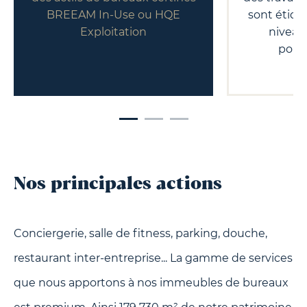
BREEAM In-Use ou HQE
sont étique
Exploitation
niveau
pollu
Nos principales actions
Conciergerie, salle de fitness, parking, douche,
restaurant inter-entreprise... La gamme de services
que nous apportons à nos immeubles de bureaux