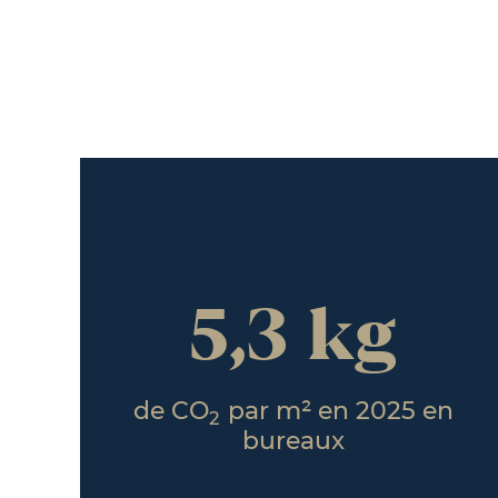
5,3 kg
de CO
par m² en 2025 en
2
bureaux