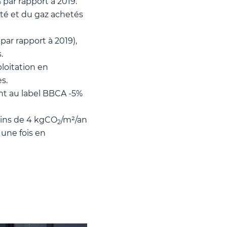
par rapport à 2019.
ité et du gaz achetés
par rapport à 2019),
.
loitation en
s.
t au label BBCA -5%
oins de 4 kgCO
/m²/an
2
une fois en