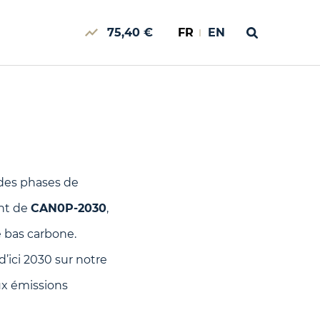
75,40 €
FR
EN
 des phases de
ent de
CAN0P-2030
,
e bas carbone.
d’ici 2030 sur notre
ux émissions