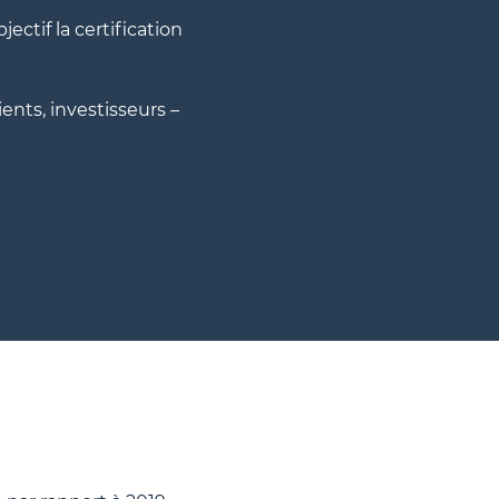
ctif la certification
ients, investisseurs –