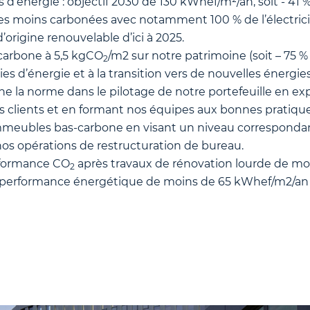
énergie : objectif 2030 de 130 kWhef/m²/an, soit - 41 % 
ies moins carbonées avec notamment 100 % de l’électric
’origine renouvelable d’ici à 2025.
 carbone à 5,5 kgCO
/m2 sur notre patrimoine (soit – 75 % 
2
s d’énergie et à la transition vers de nouvelles énergies
ne la norme dans le pilotage de notre portefeuille en exp
clients et en formant nos équipes aux bonnes pratique
meubles bas-carbone en visant un niveau correspondan
os opérations de restructuration de bureau.
rformance CO
après travaux de rénovation lourde de m
2
ne performance énergétique de moins de 65 kWhef/m2/an 