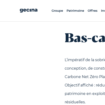
Aller
au
contenu
principal
Groupe
Patrimoine
Offres
In
Bas-c
L’impératif de la sob
conception, de const
Carbone Net Zéro Plan
Objectif affiché : réd
patrimoine en exploi
résiduelles.