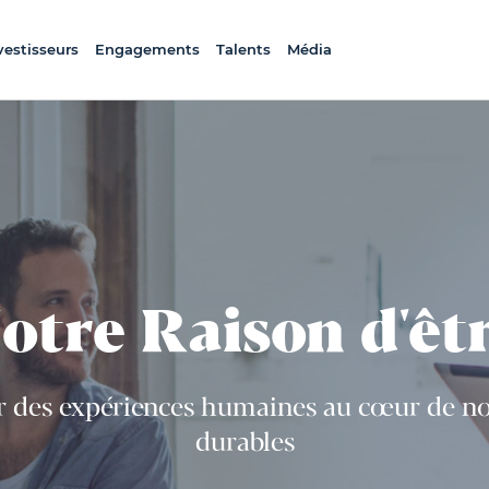
vestisseurs
Engagements
Talents
Média
otre Raison d'êt
er des expériences humaines au cœur de nos
durables