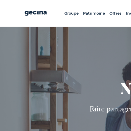
Aller
au
contenu
principal
Groupe
Patrimoine
Offres
In
N
Faire partag