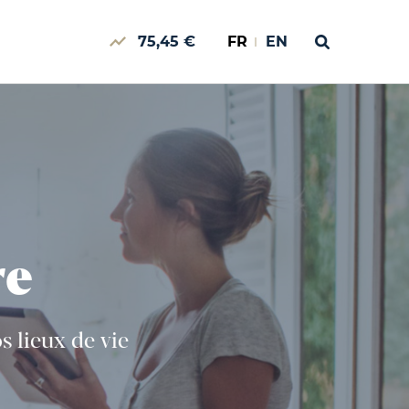
75,45 €
FR
EN
re
 lieux de vie