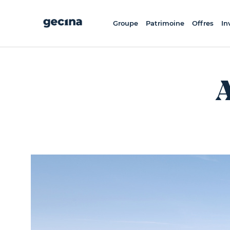
Aller
au
contenu
principal
Groupe
Patrimoine
Offres
In