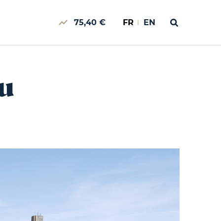
75,40 €
FR
EN
u