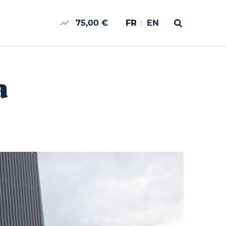
75,00 €
FR
EN
a