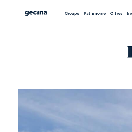
Aller
au
contenu
principal
Groupe
Patrimoine
Offres
In