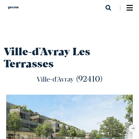
Aller
au
contenu
principal
Ville-d'Avray Les
Terrasses
(92410)
Ville-d'Avray