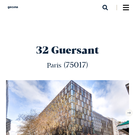
Aller
au
contenu
principal
32 Guersant
(75017)
Paris