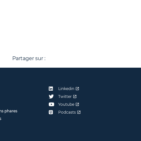
Partager sur :
Linkedin
Twitter
Youtube
ns phares
Podcasts
s