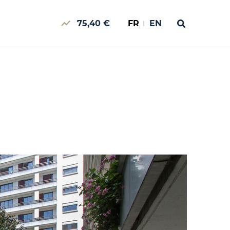
75,40 €
FR
EN