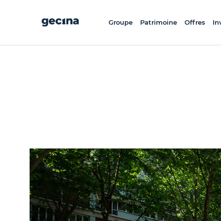
Aller
au
contenu
principal
Groupe
Patrimoine
Offres
In