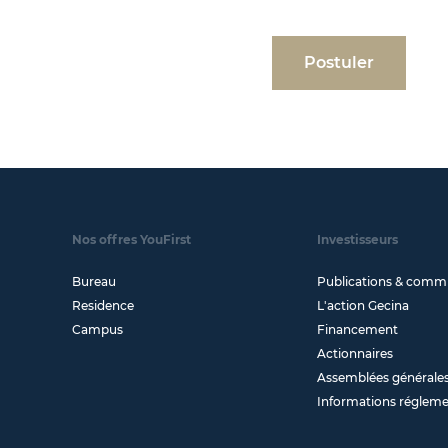
Postuler
Nos offres YouFirst
Investisseurs
Bureau
Publications & comm
Residence
L'action Gecina
Campus
Financement
Actionnaires
Assemblées générale
Informations réglem