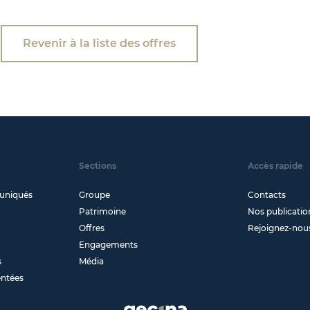
Revenir à la liste des offres
Sections
Accès rapide
uniqués
Groupe
Contacts
Patrimoine
Nos publicatio
Offres
Rejoignez-nou
Engagements
s
Média
entées