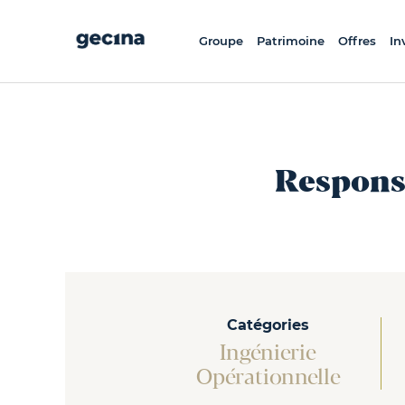
Aller
au
contenu
principal
Groupe
Patrimoine
Offres
In
Responsa
Catégories
Ingénierie
Opérationnelle