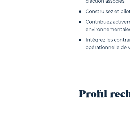
d’action associés.
Construisez et pilo
Contribuez activem
environnementales,
Intégrez les contr
opérationnelle de v
Profil rec