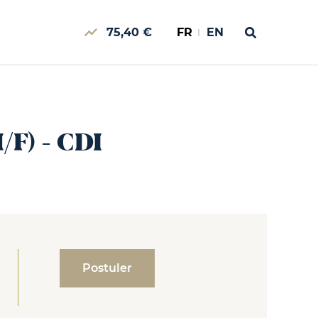
75,40 €
FR
EN
/F) - CDI
Postuler