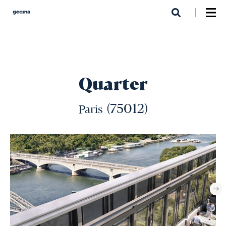
Aller
au
contenu
principal
Quarter
(75012)
Paris