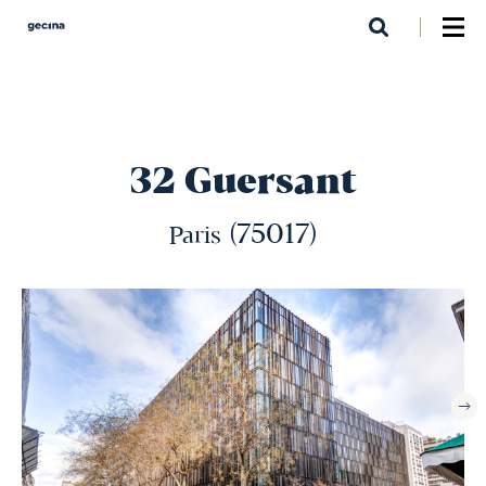
Aller
au
contenu
principal
32 Guersant
(75017)
Paris